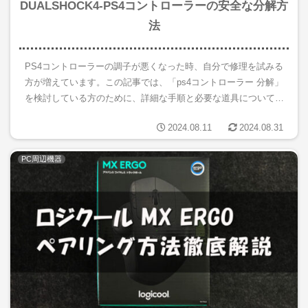
DUALSHOCK4-PS4コントローラーの安全な分解方
法
PS4コントローラーの調子が悪くなった時、自分で修理を試みる
方が増えています。この記事では、「ps4コントローラー 分解」
を検討している方のために、詳細な手順と必要な道具について解
説します。特に、スティックの交換方法やボタン清掃の方法、そ
2024.08.11
2024.08.31
し...
PC周辺機器