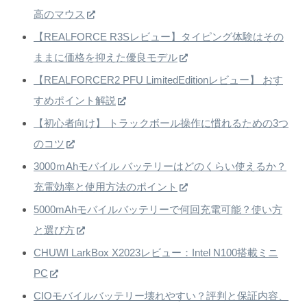
高のマウス
【REALFORCE R3Sレビュー】タイピング体験はその
ままに価格を抑えた優良モデル
【REALFORCER2 PFU LimitedEditionレビュー】 おす
すめポイント解説
【初心者向け】 トラックボール操作に慣れるための3つ
のコツ
3000ｍAhモバイル バッテリーはどのくらい使えるか？
充電効率と使用方法のポイント
5000mAhモバイルバッテリーで何回充電可能？使い方
と選び方
CHUWI LarkBox X2023レビュー：Intel N100搭載ミニ
PC
CIOモバイルバッテリー壊れやすい？評判と保証内容、