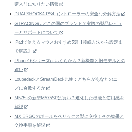
購入前に知りたい情報
DUALSHOCK4-PS4コントローラーの安全な分解方法
GTRACINGはどこの国のブランド？実際の製品レビュ
ーとサポートについて
iPadで使えるマウスおすすめ5選【接続方法から設定ま
で解説】
iPhone16シリーズはいくらから？新機能と旧モデルとの
違い
LoupedeckとStreamDeck比較：どちらがあなたのニー
ズに合致するか
M575sの新型M575SPは買い？進化した機能と使用感を
解説
MX ERGOのボールをペリックス製に交換！その効果と
交換手順を解説