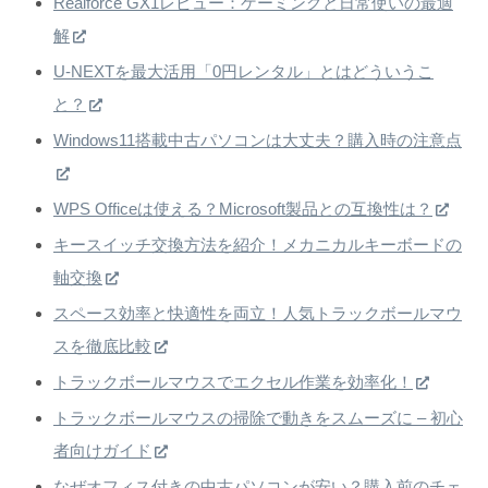
Realforce GX1レビュー：ゲーミングと日常使いの最適
解
U-NEXTを最大活用「0円レンタル」とはどういうこ
と？
Windows11搭載中古パソコンは大丈夫？購入時の注意点
WPS Officeは使える？Microsoft製品との互換性は？
キースイッチ交換方法を紹介！メカニカルキーボードの
軸交換
スペース効率と快適性を両立！人気トラックボールマウ
スを徹底比較
トラックボールマウスでエクセル作業を効率化！
トラックボールマウスの掃除で動きをスムーズに – 初心
者向けガイド
なぜオフィス付きの中古パソコンが安い？購入前のチェ