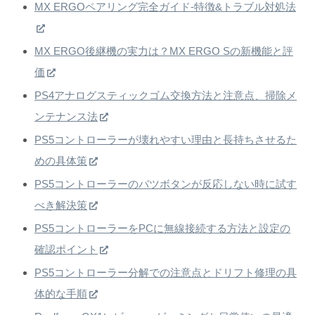
MX ERGOペアリング完全ガイド-特徴&トラブル対処法
MX ERGO後継機の実力は？MX ERGO Sの新機能と評
価
PS4アナログスティックゴム交換方法と注意点、掃除メ
ンテナンス法
PS5コントローラーが壊れやすい理由と長持ちさせるた
めの具体策
PS5コントローラーのバツボタンが反応しない時に試す
べき解決策
PS5コントローラーをPCに無線接続する方法と設定の
確認ポイント
PS5コントローラー分解での注意点とドリフト修理の具
体的な手順