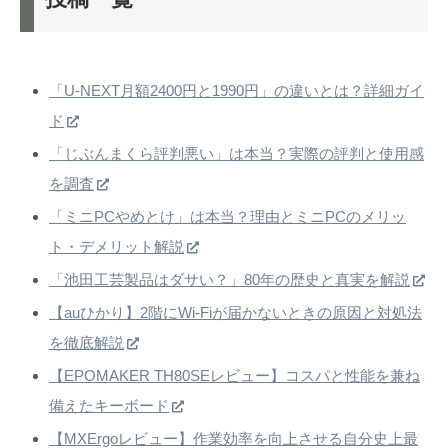
「U-NEXT月額2400円と1990円」の違いとは？詳細ガイ
ド
「じぶんまくら評判悪い」は本当？実際の評判と使用感
を調査
「ミニPCやめとけ」は本当？理由とミニPCのメリッ
ト・デメリット解説
「池田工芸製品はダサい？」80年の歴史と真実を解説
【auひかり】2階にWi-Fiが届かないときの原因と対処法
を徹底解説
【EPOMAKER TH80SEレビュー】コスパと性能を兼ね
備えたキーボード
【MXErgoレビュー】作業効率を向上させる自分史上最