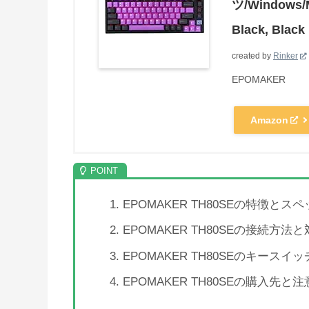
ツ/Windows
Black, Black
created by
Rinker
EPOMAKER
Amazon
EPOMAKER TH80SEの特徴とス
EPOMAKER TH80SEの接続方法と
EPOMAKER TH80SEのキースイ
EPOMAKER TH80SEの購入先と