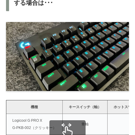
する場合は･･･
機種
キースイッチ（軸）
ホットスワ
Logicool G PRO X
青軸
G-PKB-002（クリッキー）