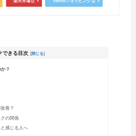
楽天市場
Yahooショッピング
クできる目次
のか？
？
る
が改善？
ックの関係
いと感じる人へ