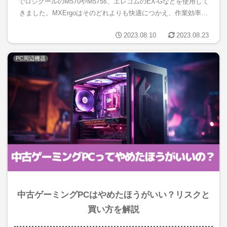
でロジクールのM570やM575s、エレコムのEX-Gなどを使用して
きました。MXErgoはそのどれよりも快適につかえ、作業効率の
向上にもかなり貢献してくれています。この記事では...
2023.08.10
2023.08.23
PC周辺機器
中古ゲーミングPCはやめたほうがいい？リスクと
買い方を解説